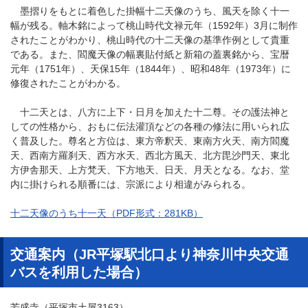
墨摺りをもとに着色した掛幅十二天像のうち、風天を除く十一
幅が残る。軸木銘によって桃山時代文禄元年（1592年）3月に制作
されたことがわかり、桃山時代の十二天像の基準作例として貴重
である。また、閻魔天像の幅裏貼付紙と新箱の蓋裏銘から、宝暦
元年（1751年）、天保15年（1844年）、昭和48年（1973年）に
修復されたことがわかる。
十二天とは、八方に上下・日月を加えた十二尊。その護法神と
しての性格から、おもに伝法灌頂などの各種の修法に用いられ広
く普及した。尊名と方位は、東方帝釈天、東南方火天、南方閻魔
天、西南方羅刹天、西方水天、西北方風天、北方毘沙門天、東北
方伊舎那天、上方梵天、下方地天、日天、月天となる。なお、堂
内に掛けられる順番には、宗派により相違がみられる。
十二天像のうち十一天（PDF形式：281KB）
交通案内（JR平塚駅北口より神奈川中央交通
バスを利用した場合）
芳盛寺（平塚市土屋3163）