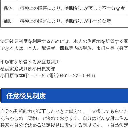
保佐
精神上の障害により、判断能力が著しく不十分な者
補助
精神上の障害により、判断能力が不十分な者
法定後見制度を利用するためには、本人の住所地を所管する
できる人は、本人、配偶者、四親等内の親族、市町村長（身
平塚市を所管する家庭裁判所
横浜家庭裁判所小田原支部
小田原市本町1－7－9（電話0465－22－6946）
任意後見制度
自分の判断能力が低下したときに備えて、「支援してもらい
あらかじめ「契約」で決めておきます。自分はどんな所に住
将来を自分で決める法定後見に優先する制度です。（自己決