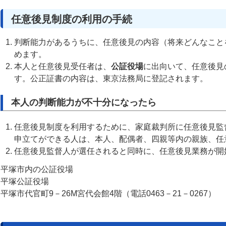
任意後見制度の利用の手続
判断能力があるうちに、任意後見の内容（将来どんなこと
めます。
本人と任意後見受任者は、
公証役場
に出向いて、任意後見
す。公正証書の内容は、東京法務局に登記されます。
本人の判断能力が不十分になったら
任意後見制度を利用するために、家庭裁判所に任意後見監
申立てができる人は、本人、配偶者、四親等内の親族、任
任意後見監督人が選任されると同時に、任意後見業務が開
平塚市内の公証役場
平塚公証役場
平塚市代官町9－26M宮代会館4階（電話0463－21－0267）