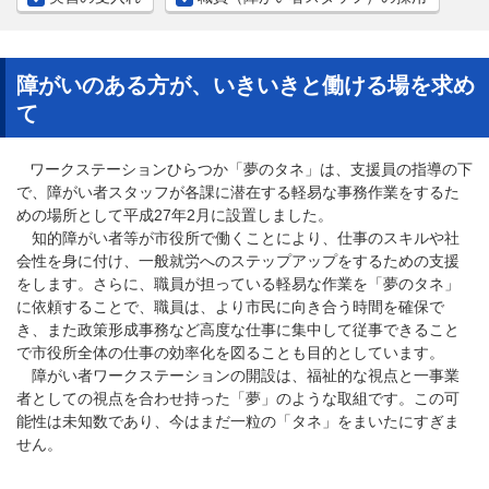
障がいのある方が、いきいきと働ける場を求め
て
ワークステーションひらつか「夢のタネ」は、支援員の指導の下
で、障がい者スタッフが各課に潜在する軽易な事務作業をするた
めの場所として平成27年2月に設置しました。
知的障がい者等が市役所で働くことにより、仕事のスキルや社
会性を身に付け、一般就労へのステップアップをするための支援
をします。さらに、職員が担っている軽易な作業を「夢のタネ」
に依頼することで、職員は、より市民に向き合う時間を確保で
き、また政策形成事務など高度な仕事に集中して従事できること
で市役所全体の仕事の効率化を図ることも目的としています。
障がい者ワークステーションの開設は、福祉的な視点と一事業
者としての視点を合わせ持った「夢」のような取組です。この可
能性は未知数であり、今はまだ一粒の「タネ」をまいたにすぎま
せん。