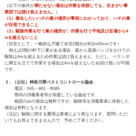
（以下の条件が
満たせない場合は作業を依頼しても、生きがい事
業団では請け負えません。
）
（1）撤去したいハチの巣の場所が事前にわかっており、ハチの巣
が目視できること
（2）駆除作業を行う巣の場所が、作業を行う平地及び足場から4
mを超えないこと
（目安として、一般的な戸建て住宅1階分が約2m50cmです）
例えば2階の軒下に巣がある場合、庭から直接ハシゴをかけての
駆除は4mを超えるため作業は請け負えません。ただし、ベランダ
に脚立を立てて作業する場合は4mを超えないため請け負いが可能
です。
2．（公社）神奈川県ペストコントロール協会
電話：045－681－8585
県内の消毒業者等が加盟している協会です。
相談のみの場合は無料ですが、駆除等を消毒業者に依頼した
場合は有料となります。
（注記）駆除に関する費用は業者により異なります。質問いただ
いてもお答えできませんので、予めご了承ください。