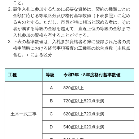
こと。
競争入札に参加するために必要な資格は、契約の種類ごとの
金額に応じる等級区分及び格付基準数値（下表参照）に定め
るものとする。ただし、市長が特に相当と認める者は、その
者が属する等級の金額を超えて、直近上位の等級の金額まで
入札参加の資格を有することができる。
下表の基準数値は、入札参加資格者名簿に登録された者の資
格申請時における経営事項審査の工種毎の総合点数（主観点
含む。）による区分
工種
等級
令和7年・8年度
格付基準数値
A
820点以上
B
720点以上820点未満
土木一式工事
C
620点以上720点未満
D
540点以上620点未満