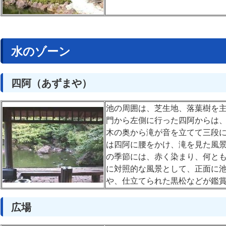
水のゾーン
四阿（あずまや）
池の周囲は、芝生地、落葉樹を
門から左側に行った四阿からは
木の奥から滝が音を立てて三段に
は四阿に腰をかけ、滝を見た風景
の季節には、赤く染まり、何とも
に対照的な風景として、正面に
や、仕立てられた黒松などが鑑
広場