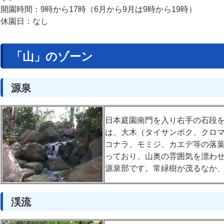
開園時間：9時から17時（6月から9月は9時から19時）
休園日：なし
「山」のゾーン
源泉
日本庭園南門を入り右手の石段
は、大木（タイサンボク、クロ
コナラ、モミジ、カエデ等の落
っており、山奥の雰囲気を漂わ
源泉部です。常緑樹が茂るなか
渓流