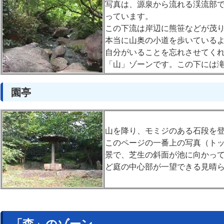
写真は、源泉から流れる渓流部
っています。
この下流は岸辺に熊笹などが茂
本当に山奥の小道を歩いている
自分がいることを忘れさせてく
「山」ゾーンです。この下には
園亭
山を降り、モミジのある石段を
このページの一番上の写真（ト
景で、芝生の斜面が池に向かっ
ど庭の中心部が一望できる見晴