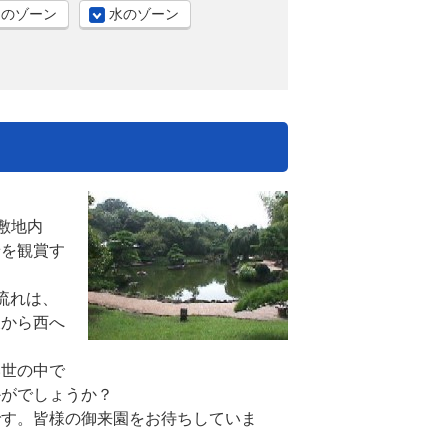
」のゾーン
水のゾーン
敷地内
景を観賞す
流れは、
東から西へ
い世の中で
かがでしょうか？
です。皆様の御来園をお待ちしていま