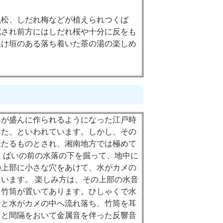
黒松、しだれ梅などが植えられつくば
配され前方にはしだれ桜や十分に反をも
生け垣のある落ち着いた茶の湯の楽しめ
鉢が盛んに作られるようになった江戸時
った、といわれています。しかし、その
最たるものとされ、湘南地方では極めて
くばいの前の水落の下を掘って、地中に
の上部に小さな穴をあけて、水がカメの
います。 楽しみ方は、その上部の水音
た竹筒が置いてあります。ひしゃくで水
むと水がカメの中へ流れ落ち、竹筒を耳
」と間隔をおいて金属音を伴った反響音