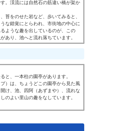
です。渓流には自然石の筋違い橋が架か
り、苔をのせた岩など、歩いてみると、
ような錯覚にとらわれ、市街地の中心に
れるような趣を出しているのが、この
滝があり、池へと流れ落ちています。
登ると、一本柱の園亭があります。
ップ）は、ちょうどこの園亭から見た風
て開け、池、四阿（あずまや）、流れな
らしのよい里山の趣をなしています。