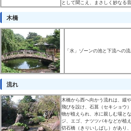
として聞こえ、まさしく妙なる
木橋
「水」ゾーンの池と下流への流
流れ
木橋から西へ向かう流れは、緩
飛びを設け、石菖（セキショウ
物が植えられ、水に親しむ場とな
ジ、エゴ、ナツツバキなどが植
切石橋（きりいしばし）があり