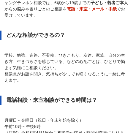
ヤングテレホン相談では、6歳から19歳までの
子ども・若者ご本人
からの悩みや困りごとのご相談を
電話・来室・メール・手紙
でお
受けしています。
どんな相談ができるの？
学校、勉強、進路、不登校、ひきこもり、友達、家族、自分の生
き方、生きづらさを感じている、などの心配ごとは、ひとりで悩
まず気軽にご相談ください。
相談員がお話を聞き、気持ちが少しでも軽くなるように一緒に考
えます。
電話相談・来室相談ができる時間は？
月曜日～金曜日（祝日・年末年始を除く）
午前10時～午後5時
（注釈）令和8年4月1日から相談受付曜日・時間が変更になりまし