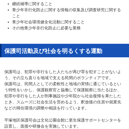
継続補導に関すること
青少年非行化防止に関する情報の収集及び調査研究に関する
こと
青少年社会環境健全化活動に関すること
その他青少年非行化防止に必要な業務
保護司活動及び社会を明るくする運動
保護司は、犯罪や非行をした人たちが再び罪を犯すことがないよ
う、その立ち直りを地域で支える民間のボランティアです。
保護司は、民間人としての柔軟性と地域の実情に通じているとい
う特性をいかし、保護観察官と協働して保護観察に当たるほか、
犯罪や非行をした人が刑事施設や少年院から社会復帰を果たした
とき、スムーズに社会生活を営めるよう、釈放後の住居や就業先
などの帰住環境の調整や相談を行っています。
平塚地区保護司会は文化公園会館に更生保護サポートセンターを
設置し、面接や研修会を実施しています。