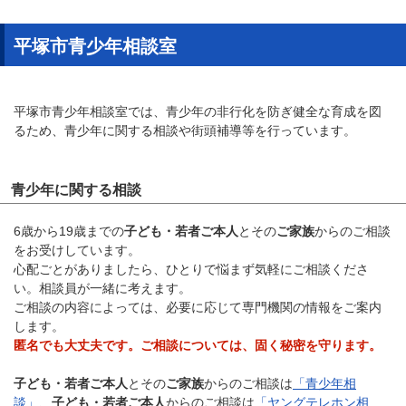
平塚市青少年相談室
平塚市青少年相談室では、青少年の非行化を防ぎ健全な育成を図
るため、青少年に関する相談や街頭補導等を行っています。
青少年に関する相談
6歳から19歳までの
子ども・若者ご本人
とその
ご家族
からのご相談
をお受けしています。
心配ごとがありましたら、ひとりで悩まず気軽にご相談くださ
い。相談員が一緒に考えます。
ご相談の内容によっては、必要に応じて専門機関の情報をご案内
します。
匿名でも大丈夫です。ご相談については、固く秘密を守ります。
子ども・若者ご本人
とその
ご家族
からのご相談は
「青少年相
談」
、
子ども・若者ご本人
からのご相談は
「ヤングテレホン相