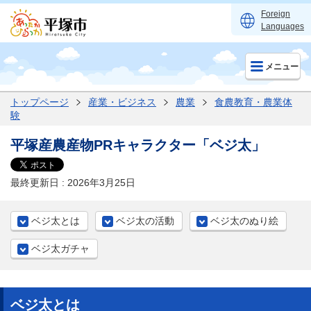
Foreign
Languages
メニュー
トップページ
産業・ビジネス
農業
食農教育・農業体
験
平塚産農産物PRキャラクター「ベジ太」
最終更新日 : 2026年3月25日
ベジ太とは
ベジ太の活動
ベジ太のぬり絵
ベジ太ガチャ
ベジ太とは