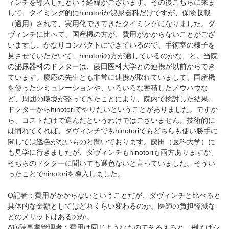
ィンチを導入したという経緯がございます。その後こちらに来ま
して、タイミング的にhinotoriが泌尿器科だけですが、保険収載
（適用）されて、実用化できてきたタイミングになりました。ダ
ヴィンチに比べて、国産機の方が、費用がかからないことがござ
いますし、かなりコンパクトにできているので、手術室の様子を
見させていただいて、hinotoriの方が適しているのかな、と。当院
の泌尿器科のドクターは、藤田医科大学との連携が以前からでき
ています。慶応の先生とも非常に連携が取れていまして、国産機
を使ったシミュレーションや、いろいろな蓄積したノウハウな
ど、周囲の環境が整ってきたことにより、院内で検討した結果、
ドクターからhinotoriでやりたいということがありました。ですか
ら、コストだけで選んだというわけではございません。技術的に
は慣れてくれば、ダヴィンチでもhinotoriでもどちらも使い勝手に
関しては遜色がないものと聞いております。藤田（医科大学）に
も見学に行きましたが、ダヴィンチもhinotoriも両方ありますが、
そちらのドクターに聞いても遜色ないと言っていました。そうい
ったことでhinotoriを導入しました。
Q記者：費用がかからないということだが、ダヴィンチと比べると
具体的な金額としてはどれくらい変わるのか。医師の負担軽減な
どのメリットはあるのか。
A病院事業管理者：費用は同じようなものでそろえると、例えばシ