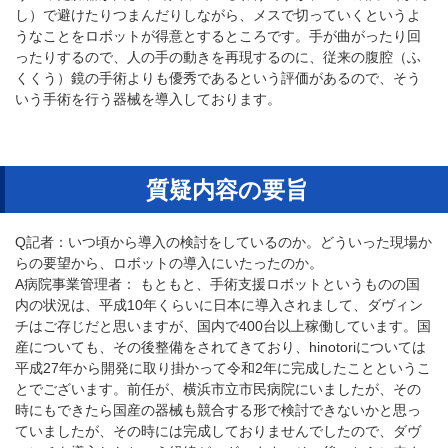
し）で避けたりつまんだりしながら、メスで切っていくというよ
うなことをロボットが得意とするところです。手が曲がったり回
ったりするので、人の手の動きを再現するのに、従来の腹腔（ふ
くくう）鏡の手術よりも優秀であるという評価があるので、そう
いう手術を行う器械を導入しております。
質疑内容の要旨
Q記者：いつ頃から導入の検討をしているのか。どういった現場か
らの要望から、ロボットの導入にいたったのか。
A病院事業管理者： もともと、手術支援ロボットというものの国
内の状況は、平成10年くらいに日本に導入されまして、ダヴィン
チはご存じだと思いますが、国内で400台以上稼働しています。国
産についても、その後整備をされてきており、hinotoriについては
平成27年から開発に取り掛かって令和2年に完成したことというこ
とでございます。前任が、横浜市立市民病院にいましたが、その
時にもできたら国産の器械も競合する形で検討できないかと思っ
ていましたが、その時には完成しておりませんでしたので、ダヴ