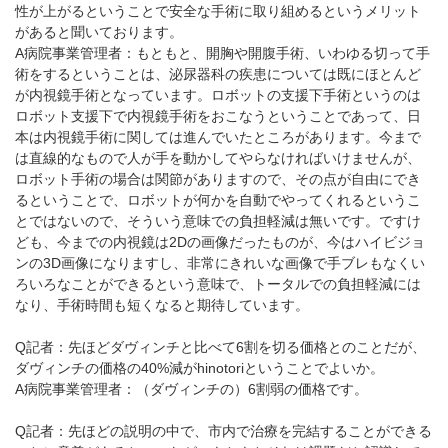
性が上がるということで安全な手術に取り組めるというメリット
があると聞いております。
A病院事業管理者：もともと、開胸や開腹手術、いわゆる切って手
術をするということは、泌尿器科の疾患については既にほとんど
が内視鏡手術となっています。ロボットの支援下手術というのは
ロボット支援下で内視鏡手術をおこなうということであって、日
本は内視鏡手術に関しては進んでいたところがあります。今まで
は直線的なもので人が手を動かしてやらなければいけませんが、
ロボット手術の場合は関節がありますので、その点が自由にでき
るということで、ロボットが何かを自動でやってくれるというこ
とではないので、そういう意味での負担軽減は無いです。ですけ
ども、今までの内視鏡は2Dの画像だったものが、今はハイビジョ
ンの3D画像になりますし、非常にきれいな画像で手ブレもなくい
ろいろなことができるという意味で、トータルでの負担軽減には
なり、手術時間も短くなると期待しています。
Q記者：先ほどダヴィンチと比べて6割を切る価格とのことだが、
ダヴィンチの価格の40%減がhinotoriということでよいか。
A病院事業管理者：（ダヴィンチの）6割弱の価格です。
Q記者：先ほどの説明の中で、市内で治療を完結することができる