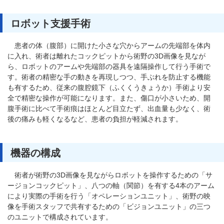
ロボット支援手術
患者の体（腹部）に開けた小さな穴からアームの先端部を体内
に入れ、術者は離れたコックピットから術野の3D画像を見なが
ら、ロボットのアームや先端部の器具を遠隔操作して行う手術で
す。術者の精密な手の動きを再現しつつ、手ぶれを防止する機能
も有するため、従来の腹腔鏡下（ふくくうきょうか）手術より安
全で精密な操作が可能になります。また、傷口が小さいため、開
腹手術に比べて手術痕はほとんど目立たず、出血量も少なく、術
後の痛みも軽くなるなど、患者の負担が軽減されます。
機器の構成
術者が術野の3D画像を見ながらロボットを操作するための「サ
ージョンコックピット」、八つの軸（関節）を有する4本のアーム
により実際の手術を行う「オペレーションユニット」、術野の映
像を手術スタッフで共有するための「ビジョンユニット」の三つ
のユニットで構成されています。