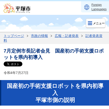
Foreign
Languages
メニュー
トップページ
市政の情報
広報・記者発表
記者発表資
料
7月定例市長記者会見 国産初の手術支援ロボ
ットを県内初導入
令和4年7月27日
国産初の手術支援ロボットを県内初導
入
平塚市側の説明