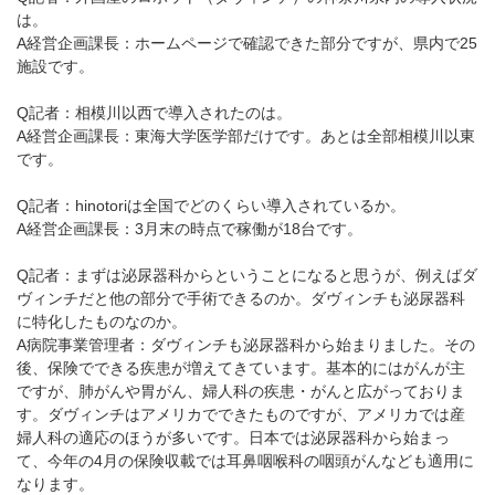
は。
A経営企画課長：ホームページで確認できた部分ですが、県内で25
施設です。
Q記者：相模川以西で導入されたのは。
A経営企画課長：東海大学医学部だけです。あとは全部相模川以東
です。
Q記者：hinotoriは全国でどのくらい導入されているか。
A経営企画課長：3月末の時点で稼働が18台です。
Q記者：まずは泌尿器科からということになると思うが、例えばダ
ヴィンチだと他の部分で手術できるのか。ダヴィンチも泌尿器科
に特化したものなのか。
A病院事業管理者：ダヴィンチも泌尿器科から始まりました。その
後、保険でできる疾患が増えてきています。基本的にはがんが主
ですが、肺がんや胃がん、婦人科の疾患・がんと広がっておりま
す。ダヴィンチはアメリカでできたものですが、アメリカでは産
婦人科の適応のほうが多いです。日本では泌尿器科から始まっ
て、今年の4月の保険収載では耳鼻咽喉科の咽頭がんなども適用に
なります。