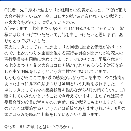
Q記者：先日厚木の鮎まつりが延期との発表があった。平塚は花火
大会が控えているが、今、コロナの第7波と言われている状況で、
花火大会をどのように捉えているのか。
A市長：まず、七夕まつりを3年ぶりに開催させていただいて、皆
様には取り上げていただいてお礼を申し上げたいと思います。あ
りがとうございました。
花火につきましても、七夕まつりと同様に歴史と伝統があります
ので、七夕まつりを企画開催する実行委員会を開きながら花火の
実行委員会も同時に進めてきました。その中では、平塚を代表す
る七夕まつりと花火大会はコロナ禍だけれども安心安全対策を施
した中で開催をしようという方向性で打ち出しています。
しかしながらここで第7波の感染が広がっている中で、今ご指摘が
あったように厚木の鮎まつりは延期という判断をされました。平
塚につきましても今の感染状況を鑑みながら8月の頭ぐらいには判
断をしていきたいということで今考えています。またそれは実行
委員会等の役員の皆さんのご判断、感染状況にもよりますが、今
のところは実施するということは前提でありますけれども、8月の
頭には状況を鑑みて判断をしていきたいと思います。
Q記者：8月の頭（とはいつごろか）。