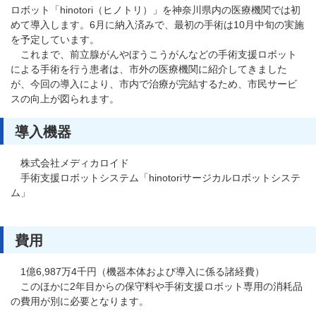
ロボット「hinotori（ヒノトリ）」を神奈川県内の医療機関では初
めて導入します。6月に納入済みで、最初の手術は10月中旬の実施
を予定しています。
これまで、前立腺がんやぼうこうがんなどの手術支援ロボット
による手術を行う患者は、市外の医療機関に紹介してきました
が、今回の導入により、市内で治療が完結するため、市民サービ
スの向上が図られます。
導入機器
株式会社メディカロイド
手術支援ロボットシステム「hinotoriサージカルロボットシステ
ム」
費用
1億6,987万4千円（機器本体および導入に係る諸経費）
このほかに2年目からの保守料や手術支援ロボット専用の消耗品
の費用が別に必要となります。