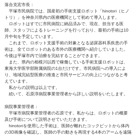
落合克宏市長：
平塚市民病院では、国産初の手術支援ロボット「hinotori（ヒノ
トリ）」を神奈川県内の医療機関として初めて導入します。
ロボットはすでに市民病院に納品済みで、現在、担当する医
師、スタッフによるトレーニングを行っており、最初の手術は10
月中旬を予定しています。
これまで、ロボット支援手術の対象となる泌尿器科系疾患の手
術は、全てロボットのある市外の医療機関へ紹介していました。
今後は平塚市内で治療を完結することができます。
また、県内の相模川以西で稼働している手術支援ロボットは、
東海大学医学部附属病院の1台だけです。市民病院への導入によ
り、地域完結型医療の推進と市民サービスの向上につながると考
えています。
私からの説明は以上です。
続いて、石原淳病院事業管理者から詳しい説明をいたします。
病院事業管理者：
平塚市病院事業管理者の石原です。私からは、ロボットの概要
及び手術について説明させていただきます。
hinotoriを使用した手術は、医師が離れたコックピットから体内
の3D画像を確認し、医師の手の動きを再現する4本のアームを遠隔