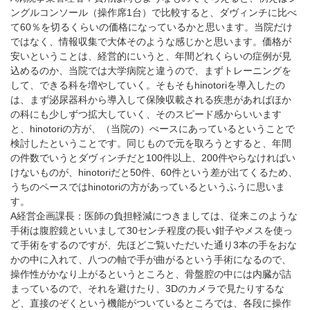
ングルコンソール（操作席1台）で比較すると、ダヴィンチに比べ
て60％を切るくらいの価格になっているかと思います。当院だけ
ではなく、情報収集で大体そのような感じかと思います。価格が
安いということは、経営的にいうと、年間どれくらいの症例が見
込めるのか、当院では大学病院と違うので、まずトレーニングを
して、できる科を増やしていく。そもそもhinotoriを導入したの
は、まず泌尿器科から導入して保険収載される疾患があればほか
の科にも少しずつ拡大していく、そのスピード感からいいます
と、hinotoriの方が、（当院の）ぺースにあっているということで
検討したということです。同じもので元を取ろうとすると、年間
の件数でいうとダヴィンチだと100件以上、200件やらなければい
けないものが、hinotoriだと50件、60件という差が出てくるため、
うちのペースではhinotoriの方があっているというふうに思いま
す。
A経営企画課長：医師の負担軽減につきましては、従来このような
手術は腹腔鏡といいまして30センチ程度の長い鉗子やメスを使っ
て手術をするのですが、先ほどご覧いただいた通り3本の手をおな
かの中に入れて、八つの軸で手が曲がるという手術になるので、
操作性がかなり上がるというところと、骨盤腔の中には内臓が詰
まっているので、それを避けたり、3Dのカメラで見たりするな
ど、直接のぞくという機能がついているところでは、各段に操作