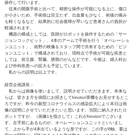
操作して行います。
従来の開腹手術と比べて、精密な操作が可能になる上に、傷口
が小さいため、手術痕は目立たず、出血量も少なく、術後の痛み
も軽くなるなど、結果的に社会復帰が早いなど患者さんの負担が
軽減されます。
機器の構成としては、医師がロボットを操作するための「サー
ジョンコックピット」、4本のアームで手術を行う「オペレーショ
ンユニット」、術野の映像をスタッフ間で共有するための「ビジ
ョンユニット」で構成されており、現時点で手術が可能な疾患と
しては、前立腺、腎臓、膀胱のがんなどです。今後は、婦人科お
よび外科疾患への拡大も予定しています。
私からの説明は以上です。
経営企画課長：
私からは画像を使いまして、説明させていただきます。本来な
らば、皆さま方を病院にお招きしてhinotori実機をお見せするとこ
ろですが、昨今の新型コロナウイルスの感染拡大により本日は画
像の説明にさせていただきたいと思います。当院に納入されたロ
ボットですが、（画像1を指さして）これがhinotoriでございま
す。左手前にあるものが、オペレーションユニットといいまし
て、上から手が4本出ているような形ですが、この手が8軸、要は