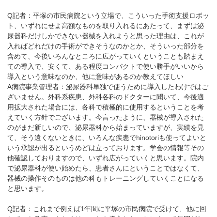
Q記者：平塚の市民病院という立場で、こういった手術支援ロボッ
ト、いずれにせよ高額なものを取り入れるにあたって、まずは泌
尿器科だけしかできない器械を入れようと思った理由は、これが
入ればどれだけの手術ができそうなのかとか、そういった部分を
含めて、今後いろんなところに広がっていくということも踏まえ
ての導入で、安くて、ある程度コンパクトで使い勝手がいいから
導入という意味なのか、他に意味があるのか教えてほしい
A病院事業管理者：泌尿器科単独で使うために導入したわけではご
ざいません。外科系疾患、外科各科のドクターに聞いて、今後適
用拡大された場合には、各科で積極的に使用するということを考
えていく方針でございます。今言ったように、器械が導入された
のがまだ新しいので、泌尿器科から始まっていますが、実績を見
て、そう遠くないときに、いろんな疾患でhinotoriも使ってよいと
いう承認が出るというめどは立っております。学会の情報等その
他確認しておりますので、いずれ広がっていくと思います。院内
で泌尿器科が使い始めたら、患者さんにということではなくて、
器械の操作そのものは他の科もトレーニングしていくことになる
と思います。
Q記者：これまで例えば1年間に平塚の市民病院で受けて、他に回