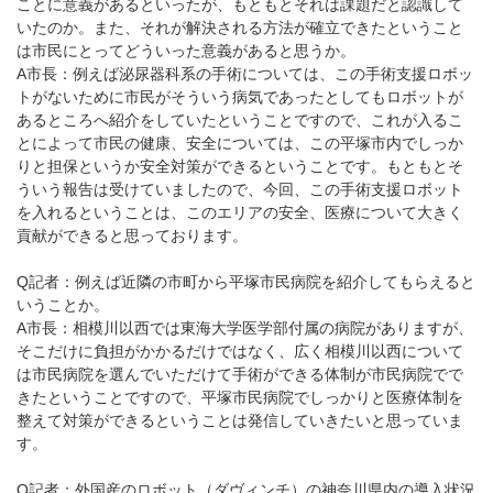
ことに意義があるといったが、もともとそれは課題だと認識して
いたのか。また、それが解決される方法が確立できたということ
は市民にとってどういった意義があると思うか。
A市長：例えば泌尿器科系の手術については、この手術支援ロボッ
トがないために市民がそういう病気であったとしてもロボットが
あるところへ紹介をしていたということですので、これが入るこ
とによって市民の健康、安全については、この平塚市内でしっか
りと担保というか安全対策ができるということです。もともとそ
ういう報告は受けていましたので、今回、この手術支援ロボット
を入れるということは、このエリアの安全、医療について大きく
貢献ができると思っております。
Q記者：例えば近隣の市町から平塚市民病院を紹介してもらえると
いうことか。
A市長：相模川以西では東海大学医学部付属の病院がありますが、
そこだけに負担がかかるだけではなく、広く相模川以西について
は市民病院を選んでいただけて手術ができる体制が市民病院でで
きたということですので、平塚市民病院でしっかりと医療体制を
整えて対策ができるということは発信していきたいと思っていま
す。
Q記者：外国産のロボット（ダヴィンチ）の神奈川県内の導入状況