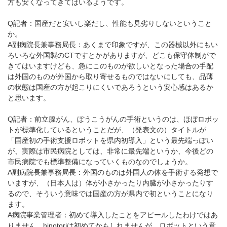
方も安くなってきてはいるようです。
Q記者：国産だと安いし楽だし、性能も見劣りしないということ
か。
A副病院長兼事務局長：あくまで印象ですが、この器械以外にもい
ろいろな外国製のCTですとかがありますが、どこも保守体制がで
きてはいますけども、急にこのものが欲しいとなった場合の手配
は外国のものが外国から取り寄せるものではないにしても、品薄
の状態は国産の方が起こりにくいであろうという安心感はあるか
と思います。
Q記者：前立腺がん、ぼうこうがんの手術というのは、ほぼロボッ
トが標準化しているということだが、（発表文の）タイトルが
「国産初の手術支援ロボットを県内初導入」という最先端っぽい
が、実際は市民病院としては、非常に最先端というか、今後どの
市民病院でも標準整備になっていくものなのでしょうか。
A副病院長兼事務局長：外国のものは外国人の体を手術する発想で
いますが、（日本人は）体が小さかったり内臓が小さかったりす
るので、そういう意味では国産の方が県内で初ということになり
ます。
A病院事業管理者：初めて導入したことをアピールしたわけではあ
りません。hinotoriは初めてかもしれませんが、ロボットという意