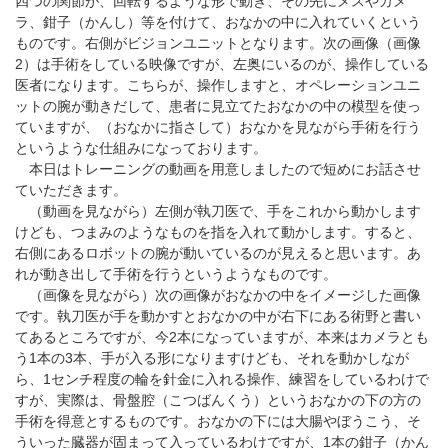
四つの関節が、回転するような形で動き、その先にメスやカメ
ラ、鉗子（かんし）等を付けて、おなかの中に入れていくという
ものです。右側がビジョンユニットとなります。次の画像（画像
2）は手術をしている映像ですが、左奥にいるのが、操作している
医者になります。こちらが、操作しますと、オペレーションユニ
ットの腕が動きだして、患者に見立てたおなかの中の模型を使っ
ていますが、（おなかに指さして）おなかを見ながら手術を行う
というような仕組みになっております。
本日はトレーニングの動画を用意しましたので短めにお話させ
ていただきます。
（動画を見ながら）左側が執刀医で、手をこれから動かします
けども、つまみのようなものを指を入れて動かします。すると、
右側にあるロボットの腕が動いているのが見えると思います。あ
れが動き出して手術を行うというようなものです。
（画像を見ながら）次の画像がおなかの中をイメージした画像
です。執刀医が手を動かすとおなかの中が右下にある術野と書い
てあるところですが、今2本になっていますが、本来はカメラとも
う1本の3本、手が入る形になりますけども、それを動かしなが
ら、1センチ程度の輪を針金に入れる操作、練習をしているわけで
すが、実際は、骨盤腔（こつばんくう）というおなかの下の方の
手術を得意とするものです。おなかの下には大腸やぼうこう、そ
ういった臓器が固まって入っているわけですが、1本の鉗子（かん