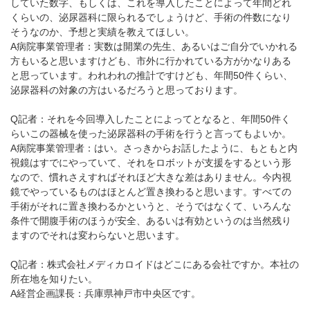
していた数字、もしくは、これを導入したことによって年間どれ
くらいの、泌尿器科に限られるでしょうけど、手術の件数になり
そうなのか、予想と実績を教えてほしい。
A病院事業管理者：実数は開業の先生、あるいはご自分でいかれる
方もいると思いますけども、市外に行かれている方がかなりある
と思っています。われわれの推計ですけども、年間50件くらい、
泌尿器科の対象の方はいるだろうと思っております。
Q記者：それを今回導入したことによってとなると、年間50件く
らいこの器械を使った泌尿器科の手術を行うと言ってもよいか。
A病院事業管理者：はい。さっきからお話したように、もともと内
視鏡はすでにやっていて、それをロボットが支援をするという形
なので、慣れさえすればそれほど大きな差はありません。今内視
鏡でやっているものはほとんど置き換わると思います。すべての
手術がそれに置き換わるかというと、そうではなくて、いろんな
条件で開腹手術のほうが安全、あるいは有効というのは当然残り
ますのでそれは変わらないと思います。
Q記者：株式会社メディカロイドはどこにある会社ですか。本社の
所在地を知りたい。
A経営企画課長：兵庫県神戸市中央区です。