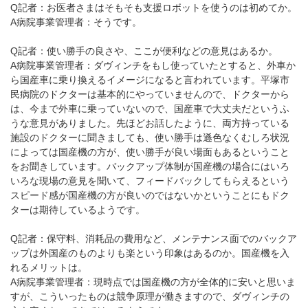
Q記者：お医者さまはそもそも支援ロボットを使うのは初めてか。
A病院事業管理者：そうです。
Q記者：使い勝手の良さや、ここが便利などの意見はあるか。
A病院事業管理者：ダヴィンチをもし使っていたとすると、外車か
ら国産車に乗り換えるイメージになると言われています。平塚市
民病院のドクターは基本的にやっていませんので、ドクターから
は、今まで外車に乗っていないので、国産車で大丈夫だというふ
うな意見がありました。先ほどお話したように、両方持っている
施設のドクターに聞きましても、使い勝手は遜色なくむしろ状況
によっては国産機の方が、使い勝手が良い場面もあるということ
をお聞きしています。バックアップ体制が国産機の場合にはいろ
いろな現場の意見を聞いて、フィードバックしてもらえるという
スピード感が国産機の方が良いのではないかということにもドク
ターは期待しているようです。
Q記者：保守料、消耗品の費用など、メンテナンス面でのバックア
ップは外国産のものよりも楽という印象はあるのか。国産機を入
れるメリットは。
A病院事業管理者：現時点では国産機の方が全体的に安いと思いま
すが、こういったものは競争原理が働きますので、ダヴィンチの