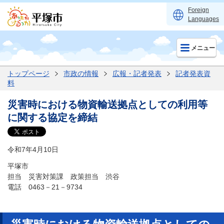
Foreign
Languages
メニュー
トップページ
市政の情報
広報・記者発表
記者発表資
料
災害時における物資輸送拠点としての利用等
に関する協定を締結
令和7年4月10日
平塚市
担当 災害対策課 政策担当 渋谷
電話 0463－21－9734