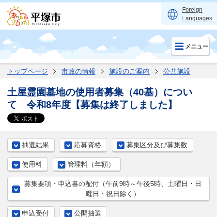
Foreign
Languages
メニュー
トップページ
市政の情報
施設のご案内
公共施設
土屋霊園墓地の使用者募集（40基）につい
て 令和8年度【募集は終了しました】
抽選結果
応募資格
募集区分及び募集数
使用料
​管理料（年額）
​募集要項・申込書の配付（午前9時～午後5時、土曜日・日
曜日・祝日除く）
申込受付
​公開抽選