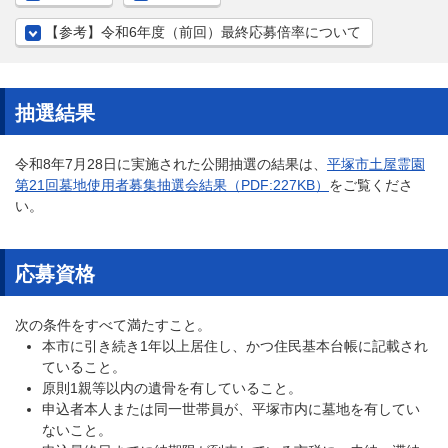
【参考】令和6年度（前回）最終応募倍率について
抽選結果
令和8年7月28日に実施された公開抽選の結果は、
平塚市土屋霊園
第21回墓地使用者募集抽選会結果
（PDF:227KB）
をご覧くださ
い。
応募資格
次の条件をすべて満たすこと。
本市に引き続き1年以上居住し、かつ住民基本台帳に記載され
ていること。
原則1親等以内の遺骨を有していること。
申込者本人または同一世帯員が、平塚市内に墓地を有してい
ないこと。