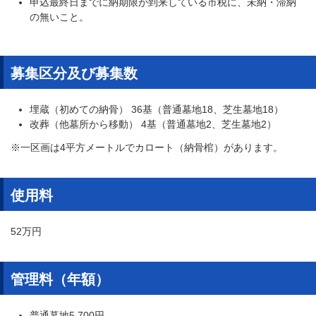
申込最終日までに納期限が到来している市税に、未納・滞納
の無いこと。
募集区分及び募集数
埋蔵（初めての納骨） 36基（普通墓地18、芝生墓地18）
改葬（他墓所から移動） 4基（普通墓地2、芝生墓地2）
※一区画は4平方メートルでカロート（納骨棺）があります。
使用料
52万円
​管理料（年額）
普通墓地5,700円