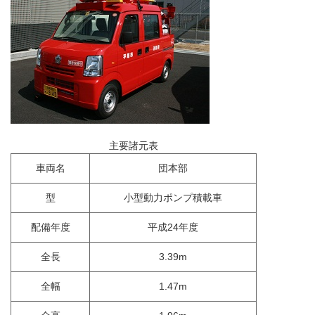
主要諸元表
車両名
団本部
型
小型動力ポンプ積載車
配備年度
平成24年度
全長
3.39m
全幅
1.47m