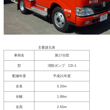
主要諸元表
車両名
第17分団
型
消防ポンプ CD-1
配備年度
平成21年度
全長
5.20m
全幅
1.88m
全高
2.55m