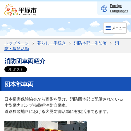
Foreign
Languages
メニュー
トップページ
暮らし・手続き
消防本部・消防署
消
防・救急活動
消防団車両紹介
団本部車両
日本損害保険協会から寄贈を受け、消防団本部に配備されている
小型動力ポンプ積載軽消防自動車。
道路狭隘地区における火災防御活動に有効活用できます。