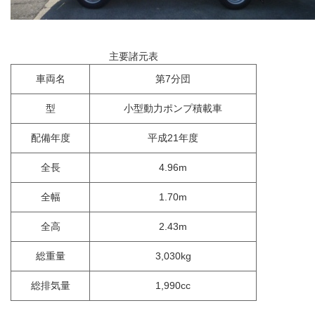
主要諸元表
車両名
第7分団
型
小型動力ポンプ積載車
配備年度
平成21年度
全長
4.96m
全幅
1.70m
全高
2.43m
総重量
3,030kg
総排気量
1,990cc