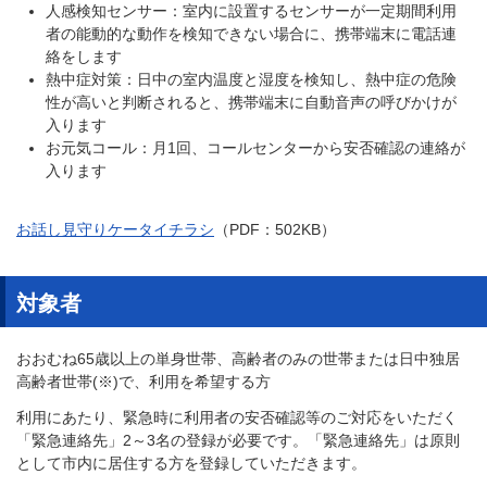
人感検知センサー：室内に設置するセンサーが一定期間利用
者の能動的な動作を検知できない場合に、携帯端末に電話連
絡をします
熱中症対策：日中の室内温度と湿度を検知し、熱中症の危険
性が高いと判断されると、携帯端末に自動音声の呼びかけが
入ります
お元気コール：月1回、コールセンターから安否確認の連絡が
入ります
お話し見守りケータイチラシ
（PDF：502KB）
対象者
おおむね65歳以上の単身世帯、高齢者のみの世帯または日中独居
高齢者世帯(※)で、利用を希望する方
利用にあたり、緊急時に利用者の安否確認等のご対応をいただく
「緊急連絡先」2～3名の登録が必要です。「緊急連絡先」は原則
として市内に居住する方を登録していただきます。