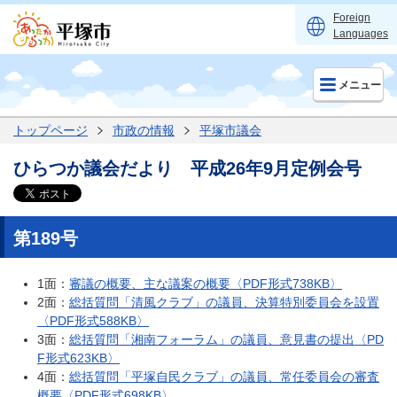
Foreign
Languages
メニュー
トップページ
市政の情報
平塚市議会
ひらつか議会だより 平成26年9月定例会号
第189号
1面：
審議の概要、主な議案の概要〈PDF形式738KB〉
2面：
総括質問「清風クラブ」の議員、決算特別委員会を設置
〈PDF形式588KB〉
3面：
総括質問「湘南フォーラム」の議員、意見書の提出〈PD
F形式623KB〉
4面：
総括質問「平塚自民クラブ」の議員、常任委員会の審査
概要〈PDF形式698KB〉