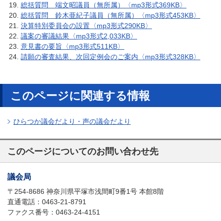
総括質問 端文昭議員（無所属）〈mp3形式369KB〉
総括質問 鈴木亜紀子議員（無所属）〈mp3形式453KB〉
決算特別委員会の設置〈mp3形式290KB〉
議案の審議結果〈mp3形式2,033KB〉
意見書の要旨〈mp3形式511KB〉
請願の審査結果、次回定例会のご案内〈mp3形式328KB〉
このページに関連する情報
ひらつか議会だより・声の議会だより
このページについてのお問い合わせ先
議会局
〒254-8686 神奈川県平塚市浅間町9番1号 本館8階
直通電話：0463-21-8791
ファクス番号：0463-24-4151