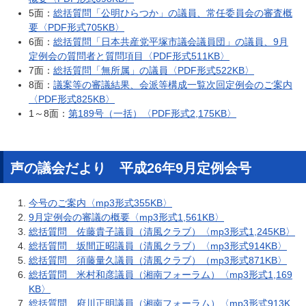
5面：
総括質問「公明ひらつか」の議員、常任委員会の審査概
要〈PDF形式705KB〉
6面：
総括質問「日本共産党平塚市議会議員団」の議員、9月
定例会の質問者と質問項目〈PDF形式511KB〉
7面：
総括質問「無所属」の議員〈PDF形式522KB〉
8面：
議案等の審議結果、会派等構成一覧次回定例会のご案内
〈PDF形式825KB〉
1～8面：
第189号（一括）〈PDF形式2,175KB〉
声の議会だより 平成26年9月定例会号
今号のご案内〈mp3形式355KB〉
9月定例会の審議の概要〈mp3形式1,561KB〉
総括質問 佐藤貴子議員（清風クラブ）〈mp3形式1,245KB〉
総括質問 坂間正昭議員（清風クラブ）〈mp3形式914KB〉
総括質問 須藤量久議員（清風クラブ）（mp3形式871KB〉
総括質問 米村和彦議員（湘南フォーラム）〈mp3形式1,169
KB〉
総括質問 府川正明議員（湘南フォーラム）〈mp3形式913K