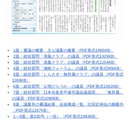
1面：審議の概要、主な議案の概要〈PDF形式1985KB〉
2面：総括質問「清風クラブ」の議員〈PDF形式1029KB〉
3面：総括質問「清風クラブ」の議員〈PDF形式1254KB〉
4面：総括質問「湘南フォーラム」の議員〈PDF形式906KB〉
5面：総括質問「しらさぎ・無所属クラブ」の議員〈PDF形式
1059KB〉
6面：総括質問「公明ひらつか」の議員〈PDF形式1062KB〉
7面：総括質問「日本共産党平塚市議会議員団」、「無所属」
の議員〈PDF形式1090KB〉
8面：議案等の審議結果、会派構成一覧、次回定例会の御案内
〈PDF形式1267KB〉
1～8面：第230号（一括）〈PDF形式1984KB〉