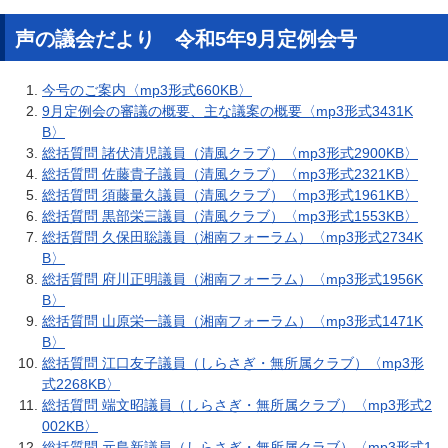
声の議会だより 令和5年9月定例会号
今号のご案内〈mp3形式660KB〉
9月定例会の審議の概要、主な議案の概要〈mp3形式3431K
B〉
総括質問 諸伏清児議員（清風クラブ）〈mp3形式2900KB〉
総括質問 佐藤貴子議員（清風クラブ）〈mp3形式2321KB〉
総括質問 須藤量久議員（清風クラブ）〈mp3形式1961KB〉
総括質問 黒部栄三議員（清風クラブ）〈mp3形式1553KB〉
総括質問 久保田聡議員（湘南フォーラム）〈mp3形式2734K
B〉
総括質問 府川正明議員（湘南フォーラム）〈mp3形式1956K
B〉
総括質問 山原栄一議員（湘南フォーラム）〈mp3形式1471K
B〉
総括質問 江口友子議員（しらさぎ・無所属クラブ）〈mp3形
式2268KB〉
総括質問 端文昭議員（しらさぎ・無所属クラブ）〈mp3形式2
002KB〉
総括質問 元島新議員（しらさぎ・無所属クラブ）〈mp3形式1