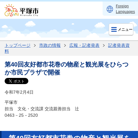
Foreign
Languages
メニュー
トップページ
市政の情報
広報・記者発表
記者発表資
料
第40回友好都市花巻の物産と観光展をひらつ
か市民プラザで開催
令和7年2月4日
平塚市
担当 文化・交流課 交流親善担当 辻
0463－25－2520