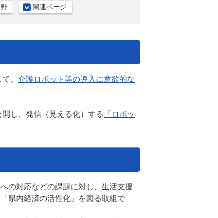
分野
関連ページ
して、
介護ロボット等の導入に意欲的な
公開し、発信（見える化）する
「ロボッ
。
害への対応などの課題に対し、生活支援
や「県内経済の活性化」を図る取組で