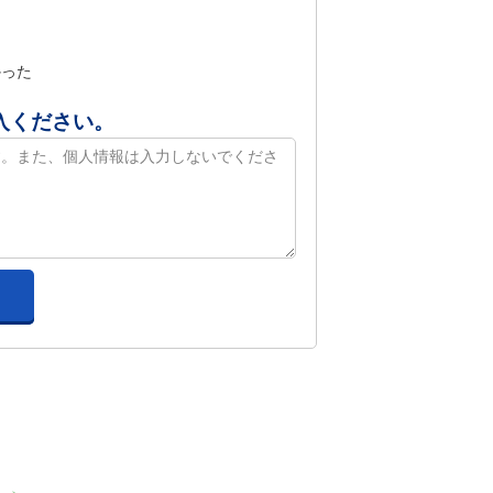
かった
入ください。