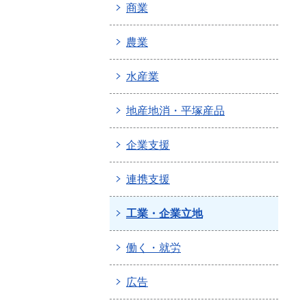
商業
農業
水産業
地産地消・平塚産品
企業支援
連携支援
工業・企業立地
働く・就労
広告