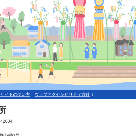
ブサイトの使い方
ウェブアクセシビリティ方針
所
42034
町9番1号