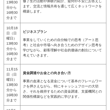
修了生の活動や体験の紹介、疑問や不安にお答えし
13時30
ます。交流と情報共有を通して広くネットワークを
分から
構築します。
16時30
分まで
10月18
ビジネスプラン
日（日
曜日）
事業をしていくための自分軸での思考（アート思
13時30
考）と社会や市場へ向き合うためのデザイン思考を
分から
学びながら、顧客理解や社会的価値の創出について
16時30
考えていきます。
分まで
11月15
資金調達やお金との向き合い方
日（日
曜日）
事業の血液となる資金について基本のフレームワー
13時30
クを押さえながら、特にキャッシュフローの大切
分から
さ、それを維持するための資金調達、支援機関との
16時30
関係性構築などを実践的に学びます。
分まで