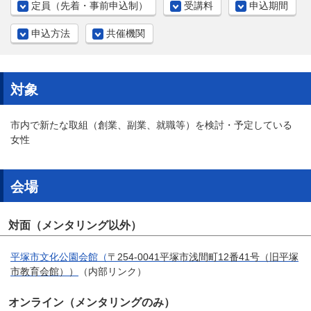
定員（先着・事前申込制）
受講料
申込期間
申込方法
共催機関
対象
市内で新たな取組（創業、副業、就職等）を検討・予定している
女性
会場
対面（メンタリング以外）
平塚市文化公園会館（
〒254-0041
平塚市浅間町12番41号（旧平塚
市教育会館））
（内部リンク）
オンライン（メンタリングのみ）