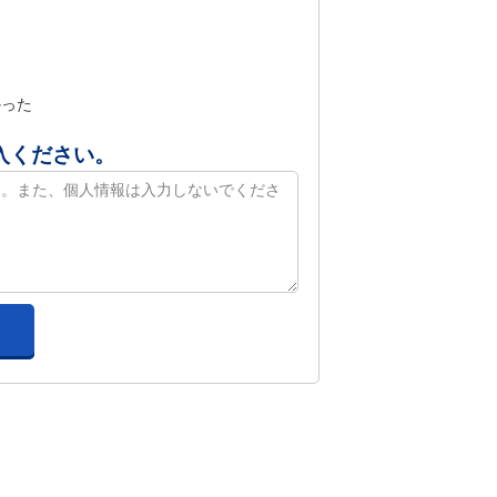
かった
入ください。