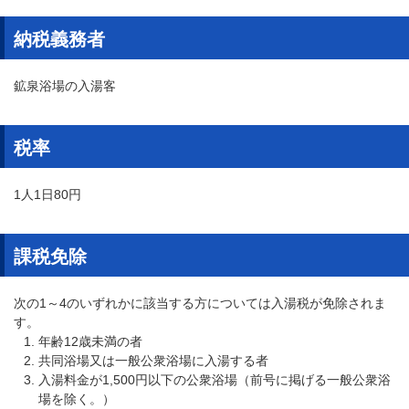
納税義務者
鉱泉浴場の入湯客
税率
1人1日80円
課税免除
次の1～4のいずれかに該当する方については入湯税が免除されま
す。
​年齢12歳未満の者
共同浴場又は一般公衆浴場に入湯する者
入湯料金が1,500円以下の公衆浴場（前号に掲げる一般公衆浴
場を除く。）