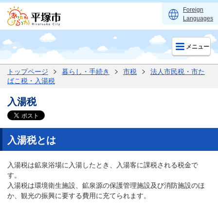
Foreign
Languages
メニュー
トップページ
暮らし・手続き
市税
法人市民税・市た
ばこ税・入湯税
入湯税
入湯税とは
入湯税は鉱泉浴場に入湯したとき、入湯客に課税される税金で
す。
入湯税は環境衛生施設、鉱泉源の保護管理施設及び消防施設のほ
か、観光の振興に要する費用に充てられます。