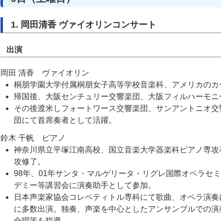
1. 岡田清香 ヴァイオリンコンサート
出演
岡田 清香 ヴァイオリン
桐朋学園大学付属桐朋女子高等学校音楽科、アメリカのカ
帰国後、大阪センチュリー交響楽団、大阪フィルハーモニ
その後渡米しフォートワース交響楽団、サンアントニオ交
団にて首席奏者として活躍。
鈴木 千帆 ピアノ
神奈川県立平塚江南高校、国立音楽大学器楽科ピアノ専攻
攻修了。
98年、01年サンタ・マルゲリータ・リグレ国際オペラセ
デミー等講習会に演奏助手として参加。
日本声楽家協会コレペティトル専科にて歌曲、オペラ演奏
に多数出演。独奏、声楽を中心としたアンサンブルでの演
合唱等を指導。