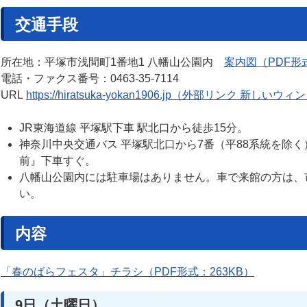
交通手段
所在地：平塚市浅間町1番地1 八幡山公園内
案内図（PDF形式
電話・ファクス番号：0463-35-7114
URL
https://hiratsuka-yokan1906.jp（外部リンク 新し
JR東海道線 平塚駅下車 駅北口から徒歩15分。
神奈川中央交通バス 平塚駅北口から7番（平88系統を除
前』下車すぐ。
八幡山公園内には駐車場はありません。車で来館の方は、
い。
内容
「春のばらフェスタ」チラシ（PDF形式：263KB）
9日（土曜日）