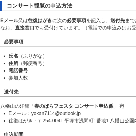
コンサート観覧の申込方法
Eメール
又は
往復はがき
に次の
必要事項
を記入し、
送付先
まで
なお、
直接窓口
でも受付けています。（電話での申込みはお
必要事項
氏名
（ふりがな）
住所
（郵便番号）
電話番号
参加人数
送付先
八幡山の洋館「
春のばらフェスタ コンサート申込係
」 宛
Eメール：yokan7114@outlook.jp
往復はがき：〒254-0041 平塚市浅間町1番地1 八幡山公園
申込期間