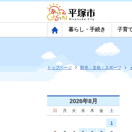
暮らし・手続き
子育
トップページ
トップページ
観光・文化・スポーツ
2026年8月
日
月
火
水
木
金
土
1