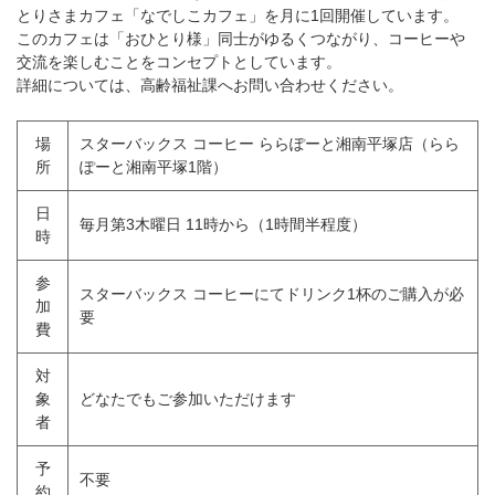
とりさまカフェ「なでしこカフェ」を月に1回開催しています。
このカフェは「おひとり様」同士がゆるくつながり、コーヒーや
交流を楽しむことをコンセプトとしています。
詳細については、高齢福祉課へお問い合わせください。
場
スターバックス コーヒー ららぽーと湘南平塚店（らら
所
ぽーと湘南平塚1階）
日
毎月第3木曜日 11時から（1時間半程度）
時
参
スターバックス コーヒーにてドリンク1杯のご購入が必
加
要
費
対
象
どなたでもご参加いただけます
者
予
不要
約