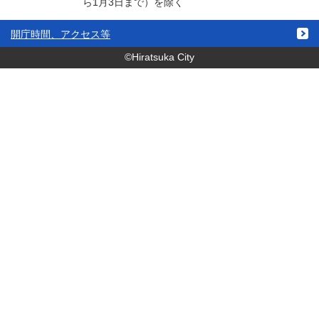
ら1月3日まで）を除く
開庁時間、アクセス等
©Hiratsuka City