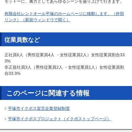
モットーに、裏方としてあらゆるシーンを盛り上げて行きます。
有限会社レントオール平塚のホームページに移動します。（外部
リンク）（新規ウィンドウで開く）
従業員数など
正社員6
人
（男性従業員4
人
・女性従業員2
人
）女性従業員割合33.
3
%
非正規社員3
人
（男性従業員2
人
・女性従業員1
人
）女性従業員割
合33.3
%
このページに関連する情報
平塚市イクボス宣言企業登録制度
平塚市イクボスプロジェクト（イクボストップページ）