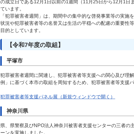
の成立日である12月1日以前の1週間（11月25日から12月
ています。
「犯罪被害者週間」は、期間中の集中的な啓発事業等の実施
状況や犯罪被害者等の名誉又は生活の平穏への配慮の重要性
目的としています。
【令和7年度の取組】
平塚市
犯罪被害者週間に関連し、犯罪被害者等支援への関心及び理
例」に基づく本市の取組を周知するため、犯罪被害者等支援
犯罪被害者等支援パネル展（新規ウィンドウで開く）
神奈川県
県、県警察及びNPO法人神奈川被害者支援センターの三者の
ーンを実施しました。