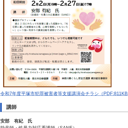
令和7年度平塚市犯罪被害者等支援講演会チラシ（PDF:811K
講師
安部 有紀 氏
助産師・性暴力対応看護師（SANE）