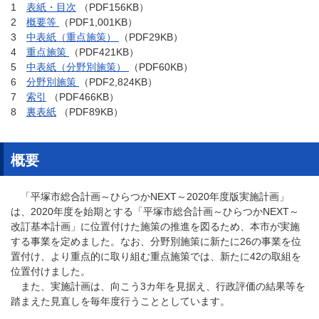
1
表紙・目次
（PDF156KB）
2
概要等
（PDF1,001KB）
3
中表紙（重点施策）
（PDF29KB）
4
重点施策
（PDF421KB）
5
中表紙（分野別施策）
（PDF60KB）
6
分野別施策
（PDF2,824KB）
7
索引
（PDF466KB）
8
裏表紙
（PDF89KB）
概要
「平塚市総合計画～ひらつかNEXT～2020年度版実施計画」
は、2020年度を始期とする「平塚市総合計画～ひらつかNEXT～
改訂基本計画」に位置付けた施策の推進を図るため、本市が実施
する事業を定めました。なお、分野別施策に新たに26の事業を位
置付け、より重点的に取り組む重点施策では、新たに42の取組を
位置付けました。
また、実施計画は、向こう3カ年を見据え、行政評価の結果等を
踏まえた見直しを毎年度行うこととしています。