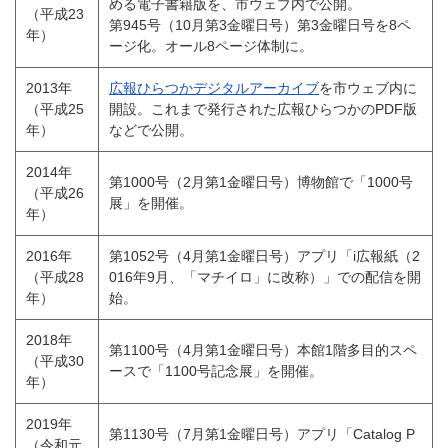
める電子書籍版を、市ウェブ内で公開。
（平成23
第945号（10月第3金曜日号）第3金曜日号を8ペ
年）
ージ化。オール8ページ体制に。
2013年
広報ひらつかデジタルアーカイブ
を市ウェブ内に
（平成25
開設。これまで発行された広報ひらつかのPDF版
年）
などで公開。
2014年
第1000号（2月第1金曜日号）博物館で「1000号
（平成26
展」を開催。
年）
2016年
第1052号（4月第1金曜日号）アプリ「i広報紙（2
（平成28
016年9月、「マチイロ」に改称）」での配信を開
年）
始。
2018年
第1100号（4月第1金曜日号）本館1階多目的スペ
（平成30
ースで「1100号記念展」を開催。
年）
2019年
第1130号（7月第1金曜日号）アプリ「Catalog P
（令和元