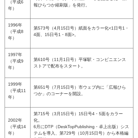
（平成6
報ひらつか縮刷版」を発行。
年）
1996年
第573号（4月15日号）紙面をカラー化<1日号1・
（平成8
4面、15日号1・8面>。
年）
1997年
第610号（11月1日号）平塚駅・コンビニエンス
（平成9
ストアで配布をスタート。
年）
1999年
第651号（7月15日号）市ウェブ内に「広報ひら
（平成11
つか」のコーナーを開設。
年）
第715号（3月15日号）15日号4・5面をカラー
2002年
化。
（平成14
6月にDTP（
DeskTopPublishing
・卓上出版）シス
年）
テムを導入、第729号（10月15日号）から本格編