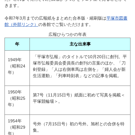
きます。
令和7年3月までの広報紙をまとめた合本版・縮刷版は
平塚市図書
館（外部リンク）
の各館でご覧いただけます。
広報ひらつかの年表
年
主な出来事
「平塚市弘報」のタイトルで10月20日に創刊。平
1949年
塚市弘報委員会委員長の創刊の言葉のほか、「刀
（昭和24
剣登録」「人は右側車馬は左側を」「婦人会が新
年）
生活運動」「列車時刻表」などの記事を掲載。
1950年
第7号（11月15日号）紙面に初めて写真を掲載＜
（昭和25
平塚競輪場＞。
年）
1954年
号外（7月15日号）初の号外。旭村との合併を特
（昭和29
集。
年）