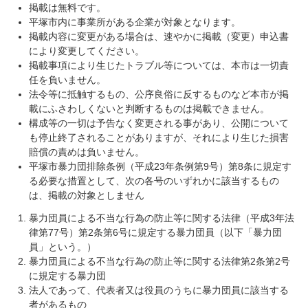
掲載は無料です。
平塚市内に事業所がある企業が対象となります。
掲載内容に変更がある場合は、速やかに掲載（変更）申込書
により変更してください。
掲載事項により生じたトラブル等については、本市は一切責
任を負いません。
法令等に抵触するもの、公序良俗に反するものなど本市が掲
載にふさわしくないと判断するものは掲載できません。
構成等の一切は予告なく変更される事があり、公開について
も停止終了されることがありますが、それにより生じた損害
賠償の責めは負いません。
平塚市暴力団排除条例（平成23年条例第9号）第8条に規定す
る必要な措置として、次の各号のいずれかに該当するもの
は、掲載の対象としません
暴力団員による不当な行為の防止等に関する法律（平成3年法
律第77号）第2条第6号に規定する暴力団員（以下「暴力団
員」という。）
暴力団員による不当な行為の防止等に関する法律第2条第2号
に規定する暴力団
法人であって、代表者又は役員のうちに暴力団員に該当する
者があるもの