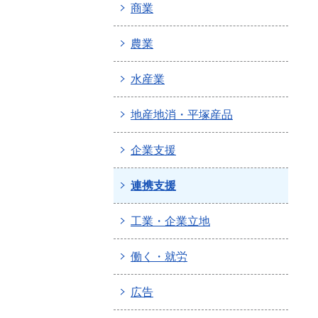
商業
農業
水産業
地産地消・平塚産品
企業支援
連携支援
工業・企業立地
働く・就労
広告