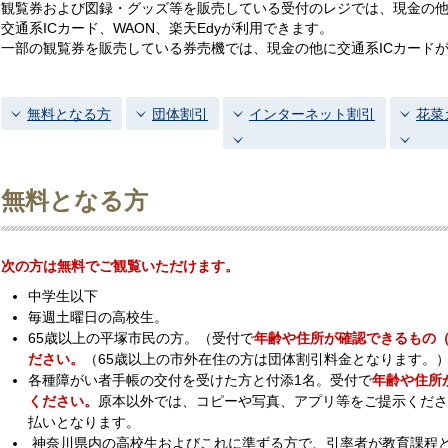
観覧券および図録・グッズ等を販売している受付のレジでは、現金の他
交通系ICカード、WAON、楽天Edyが利用できます。
一部の観覧券を販売している券売機では、現金の他に交通系ICカード
無料となる方
団体割引
インターネット割引
花菜
無料となる方
次の方は無料でご観覧いただけます。
中学生以下
毎週土曜日の高校生。
65歳以上の平塚市民の方。（受付で
年齢や住所が確認できるもの
ださい。
（65歳以上の市外在住の方は団体割引料金となります。
各種障がい者手帳の交付を受けた方と付添1名。受付で
年齢や住所
ください。
原本以外では、コピーや写真、アプリ等をご提示くださ
払いとなります。
神奈川県内の高校生およびこれに準ずる方で、引率者が教育課程