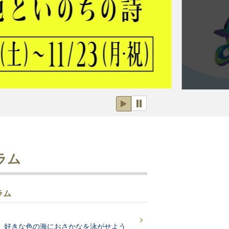
ラム
ラム
 好きな色の海におさかなを泳がせよう