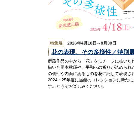
特集展
2026年4月18日～8月30日
花の表現、その多様性／特別
所蔵作品の中から「花」をモチーフに描いた
描いた岡本秋暉や、平和への祈りが込められ
の個性や内面にあるものを花に託して表現さ
2024・25年度に当館のコレクションに新た
す。どうぞお楽しみください。