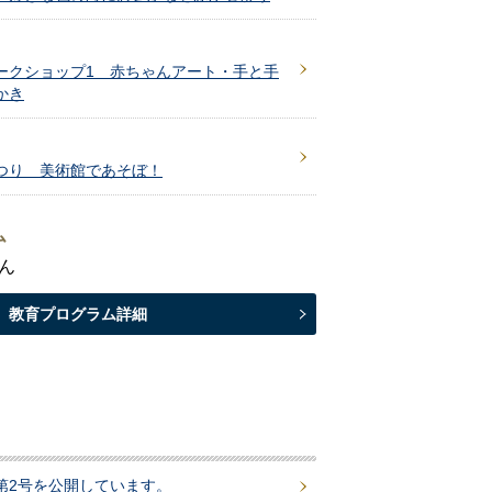
ークショップ1 赤ちゃんアート・手と手
かき
つり 美術館であそぼ！
ム
ん
教育プログラム詳細
第2号を公開しています。