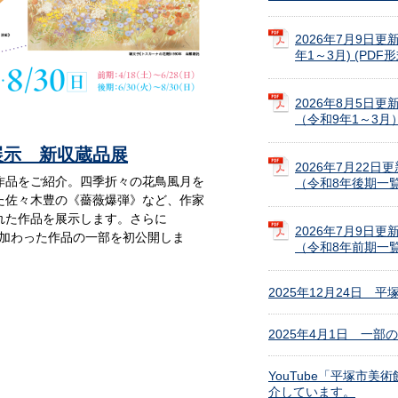
2026年7月9日
年1～3月) (PDF形式
2026年8月5日
（令和9年1～3月） 
展示 新収蔵品展
2026年7月22
作品をご紹介。四季折々の花鳥風月を
（令和8年後期一覧） 
た佐々木豊の《薔薇爆弾》など、作家
れた作品を展示します。さらに
2026年7月9日
に加わった作品の一部を初公開しま
（令和8年前期一覧） 
2025年12月24日
2025年4月1日 一
YouTube「平塚市
介しています。