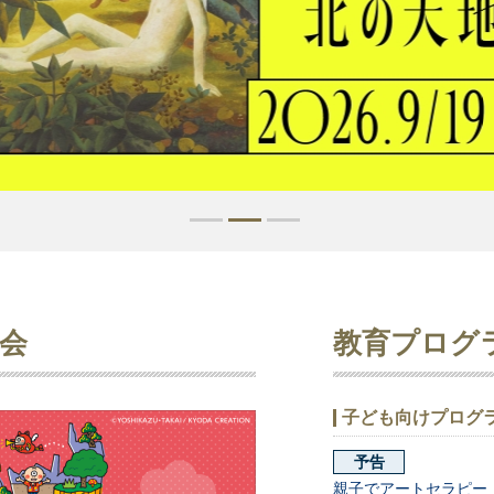
1
2
3
会
教育プログ
子ども向けプログ
予告
親子でアートセラピー