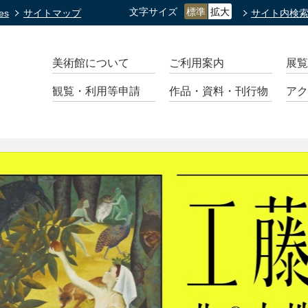
文字サイズ
標準
拡大
es
サイトマップ
サイト内検
美術館について
ご利用案内
展覧
観覧・利用等申請
作品・資料・刊行物
アク