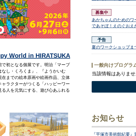
募集中
あかちゃんのためのワ
であそぼ！えのぐおえ
予告
夏のワークショップま
orld in HIRATSUKA
館で初となる個展です。明治「マーブ
一般向けプログラ
はなし・くろくま』、『ようかいむ
当該情報はありませ
現在までの絵本原画や絵画作品、立体
キャラクターがつくる「ハッピーワー
見る人を元気にする、遊び心あふれる
お知らせ
『平塚市美術館紀要』