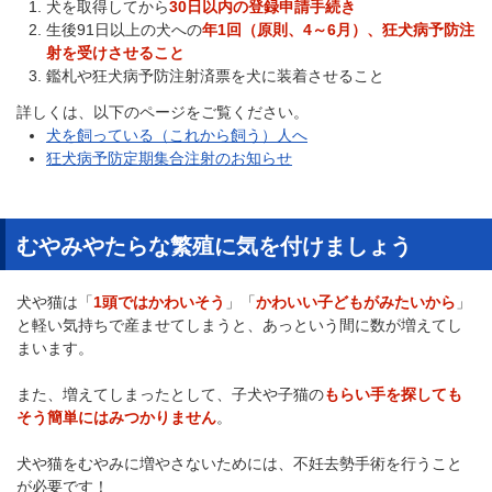
犬を取得してから
30日以内の
登録申請手続き
生後91日以上の犬への
年1回（原則、4～6月）、
狂犬病予防注
射を受けさせること
鑑札や狂犬病予防注射済票を犬に装着させること
詳しくは、以下のページをご覧ください。
犬を飼っている（これから飼う）人へ
狂犬病予防定期集合注射のお知らせ
むやみやたらな繁殖に気を付けましょう
犬や猫は「
1頭ではかわいそう
」「
かわいい子どもがみたいから
」
と軽い気持ちで産ませてしまうと、あっという間に数が増えてし
まいます。
また、増えてしまったとして、子犬や子猫の
もらい手を探しても
そう簡単にはみつかりません
。
犬や猫をむやみに増やさないためには、不妊去勢手術を行うこと
が必要です！