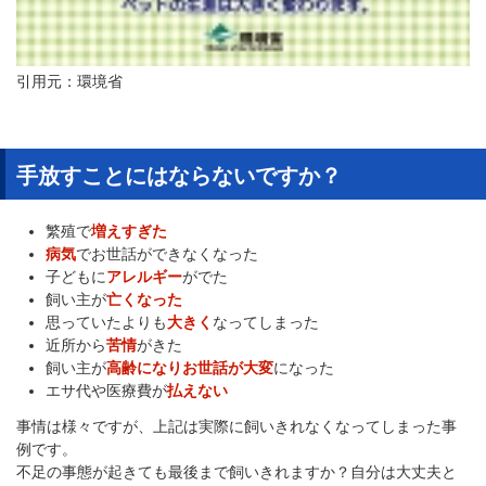
引用元：環境省
手放すことにはならないですか？
繁殖で
増えすぎた
病気
でお世話ができなくなった
子どもに
アレルギー
がでた
飼い主が
亡くなった
思っていたよりも
大きく
なってしまった
近所から
苦情
がきた
飼い主が
高齢になりお世話が大変
になった
エサ代や医療費が
払えない
事情は様々ですが、上記は実際に飼いきれなくなってしまった事
例です。
不足の事態が起きても最後まで飼いきれますか？自分は大丈夫と