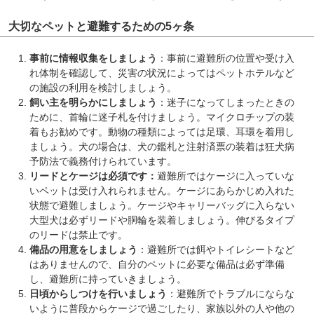
大切なペットと避難するための5ヶ条
事前に情報収集をしましょう
：事前に避難所の位置や受け入
れ体制を確認して、災害の状況によってはペットホテルなど
の施設の利用を検討しましょう。
飼い主を明らかにしましょう
：迷子になってしまったときの
ために、首輪に迷子札を付けましょう。マイクロチップの装
着もお勧めです。動物の種類によっては足環、耳環を着用し
ましょう。犬の場合は、犬の鑑札と注射済票の装着は狂犬病
予防法で義務付けられています。
リードとケージは必須です
：
避難所ではケージに入っていな
いペットは受け入れられません。ケージにあらかじめ入れた
状態で避難しましょう。ケージやキャリーバッグに入らない
大型犬は必ずリードや胴輪を装着しましょう。伸びるタイプ
のリードは禁止です。
備品の用意をしましょう
：避難所では餌やトイレシートなど
はありませんので、自分のペットに必要な備品は必ず準備
し、避難所に持っていきましょう。
日頃からしつけを行いましょう
：避難所でトラブルにならな
いように普段からケージで過ごしたり、家族以外の人や他の