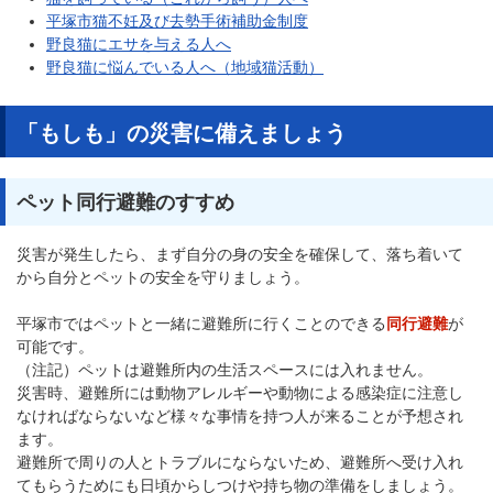
平塚市猫不妊及び去勢手術補助金制度
野良猫にエサを与える人へ
野良猫に悩んでいる人へ（地域猫活動）
「もしも」の災害に備えましょう
ペット同行避難のすすめ
災害が発生したら、まず自分の身の安全を確保して、落ち着いて
から自分とペットの安全を守りましょう。
平塚市ではペットと一緒に避難所に行くことのできる
同行避難
が
可能です。
（注記）ペットは避難所内の生活スペースには入れません。
災害時、避難所には動物アレルギーや動物による感染症に注意し
なければならないなど様々な事情を持つ人が来ることが予想され
ます。
避難所で周りの人とトラブルにならないため、避難所へ受け入れ
てもらうためにも日頃からしつけや持ち物の準備をしましょう。