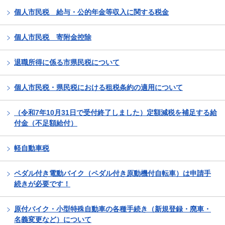
個人市民税 給与・公的年金等収入に関する税金
個人市民税 寄附金控除
退職所得に係る市県民税について
個人市民税・県民税における租税条約の適用について
（令和7年10月31日で受付終了しました）定額減税を補足する給
付金（不足額給付）
軽自動車税
ペダル付き電動バイク（ペダル付き原動機付自転車）は申請手
続きが必要です！
原付バイク・小型特殊自動車の各種手続き（新規登録・廃車・
名義変更など）について